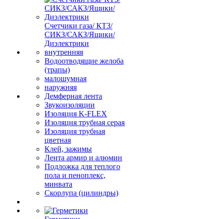
Счетчики газа/ КТЗ/
СИКЗ/САКЗ/Ящики/
Диэлектрики
внутренняя
Водоотводящие желоба
(трапы)
малошумная
наружняя
Демферная лента
Звукоизоляции
Изоляция K-FLEX
Изоляция трубная серая
Изоляция трубная
цветная
Клей, зажимы
Лента армир и алюмин
Подложка для теплого
пола и пеноплекс,
минвата
Скорлупа (цилиндры)