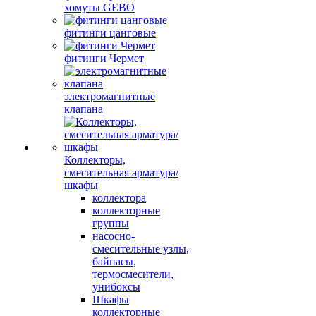
хомуты GEBO
фитинги цанговые
фитинги Чермет
электромагнитные
клапана
Коллекторы,
смесительная арматура/
шкафы
коллектора
коллекторные
группы
насосно-
смесительные узлы,
байпасы,
термосмесители,
унибоксы
Шкафы
коллекторные