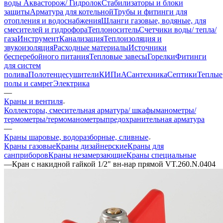
воды Аквасторож/ Гидролок
Стабилизаторы и блоки
защиты
Арматура для котельной
Трубы и фитинги для
отопления и водоснабжения
Шланги газовые, водяные, для
смесителей и гидрофора
Теплоноситель
Счетчики воды/ тепла/
газа
Инструмент
Канализация
Теплоизоляция и
звукоизоляция
Расходные материалы
Источники
бесперебойного питания
Тепловые завесы
Горелки
Фитинги
для систем
полива
Полотенцесушители
КИПиА
Сантехника
Септики
Теплые
полы и самрег
Электрика
—
Краны и вентиля
Коллекторы, смесительная арматура/ шкафы
манометры/
термометры/термоманометры
предохранительная арматура
—
Краны шаровые, водоразборные, сливные
Краны газовые
Краны дизайнерские
Краны для
санприборов
Краны незамерзающие
Краны специальные
—
Кран с накидной гайкой 1/2" вн-нар прямой VT.260.N.0404