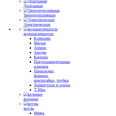
Дизельные
Твердотопливные
Электрические
водонагреватели
Kotitonttu
Мидея
Ariston
Аноды
Кнопки
Предохранительные
клапана
Прокладки,
фланцы,
контргайки, трубки
Термостаты и платы
ТЭНы
колонки
котлы
Midea