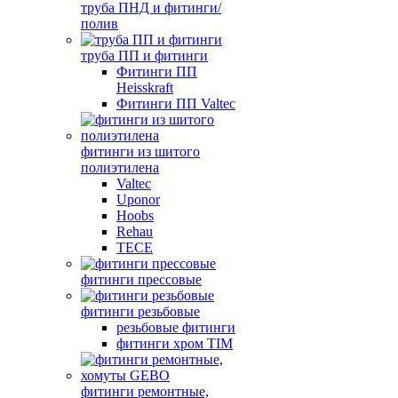
труба ПНД и фитинги/
полив
труба ПП и фитинги
Фитинги ПП
Heisskraft
Фитинги ПП Valtec
фитинги из шитого
полиэтилена
Valtec
Uponor
Hoobs
Rehau
TECE
фитинги прессовые
фитинги резьбовые
резьбовые фитинги
фитинги хром TIM
фитинги ремонтные,