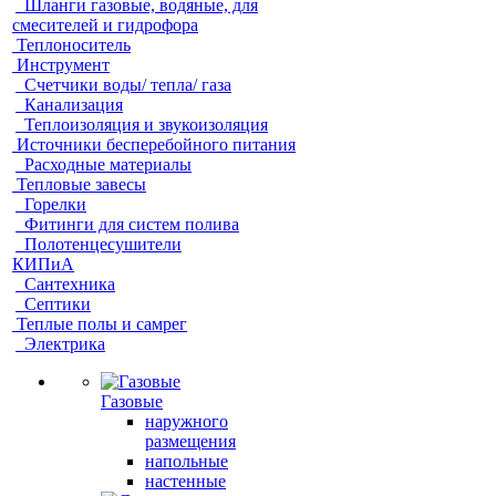
Шланги газовые, водяные, для
смесителей и гидрофора
Теплоноситель
Инструмент
Счетчики воды/ тепла/ газа
Канализация
Теплоизоляция и звукоизоляция
Источники бесперебойного питания
Расходные материалы
Тепловые завесы
Горелки
Фитинги для систем полива
Полотенцесушители
КИПиА
Сантехника
Септики
Теплые полы и самрег
Электрика
Газовые
наружного
размещения
напольные
настенные