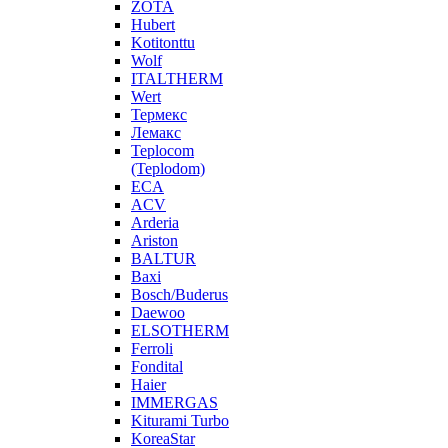
ZOTA
Hubert
Kotitonttu
Wolf
ITALTHERM
Wert
Термекс
Лемакс
Teplocom
(Teplodom)
ECA
ACV
Arderia
Ariston
BALTUR
Baxi
Bosch/Buderus
Daewoo
ELSOTHERM
Ferroli
Fondital
Haier
IMMERGAS
Kiturami Turbo
KoreaStar