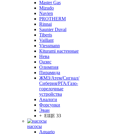
Master Gas
Mizudo
Navien
PROTHERM
Rinnai
Saunier Duval
Tiberis
Vaillant
Viessmann
Кiturami настенные
Нева
Оазис
Олимпия
Пирамида
ЖМЗ/Атем/Сигнал/
Сиберия/РГА/Газо-
горелочные
устройства
Aналоги
Форсунки
Эван
+ ЕЩЕ 33
насосы
Aquario