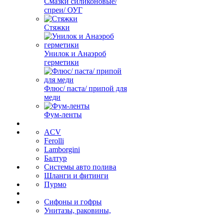
Смазки силиконовые/
спреи/ ОУГ
Стяжки
Унилок и Анаэроб
герметики
Флюс/ паста/ припой для
меди
Фум-ленты
ACV
Ferolli
Lamborgini
Балтур
Системы авто полива
Шланги и фитинги
Пурмо
Сифоны и гофры
Унитазы, раковины,