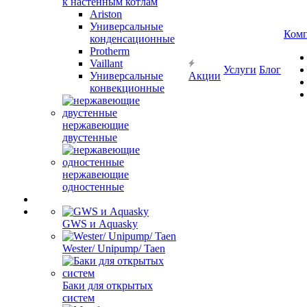
к настенным котлам
Ariston
Универсальные
Ком
конденсационные
Protherm
Vaillant
Услуги
Блог
Универсальные
Акции
конвекционные
нержавеющие
двустенные
нержавеющие
одностенные
GWS и Aquasky
Wester/ Unipump/ Taen
Баки для открытых
систем