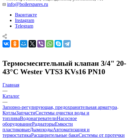
info@boilerspares.ru
Вконтакте
Instagram
Telegram
Термосмесительный клапан 3/4" 20-
43°С Wester VTS3 KVs16 PN10
Главная
—
Каталог
—
Запорно-регулирующая, предохранительная арматура
Котлы
Запчасти
Системы очистки воды и
топлива
Водонагреватели
Насосное
оборудование
Радиаторы
Емкости
пластиковые
Дымоходы
Автоматизация и
термостатика
Расширительные баки
Системы от протечки