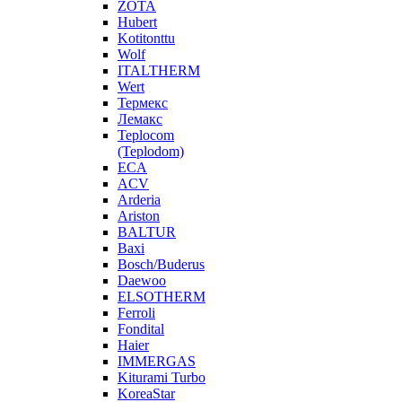
ZOTA
Hubert
Kotitonttu
Wolf
ITALTHERM
Wert
Термекс
Лемакс
Teplocom
(Teplodom)
ECA
ACV
Arderia
Ariston
BALTUR
Baxi
Bosch/Buderus
Daewoo
ELSOTHERM
Ferroli
Fondital
Haier
IMMERGAS
Kiturami Turbo
KoreaStar