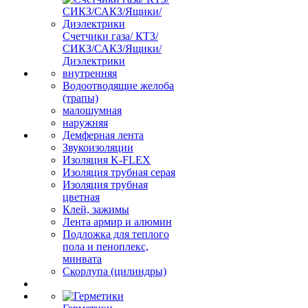
Счетчики газа/ КТЗ/
СИКЗ/САКЗ/Ящики/
Диэлектрики
внутренняя
Водоотводящие желоба
(трапы)
малошумная
наружняя
Демферная лента
Звукоизоляции
Изоляция K-FLEX
Изоляция трубная серая
Изоляция трубная
цветная
Клей, зажимы
Лента армир и алюмин
Подложка для теплого
пола и пеноплекс,
минвата
Скорлупа (цилиндры)