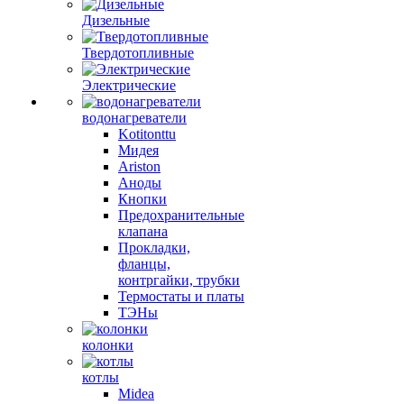
Дизельные
Твердотопливные
Электрические
водонагреватели
Kotitonttu
Мидея
Ariston
Аноды
Кнопки
Предохранительные
клапана
Прокладки,
фланцы,
контргайки, трубки
Термостаты и платы
ТЭНы
колонки
котлы
Midea