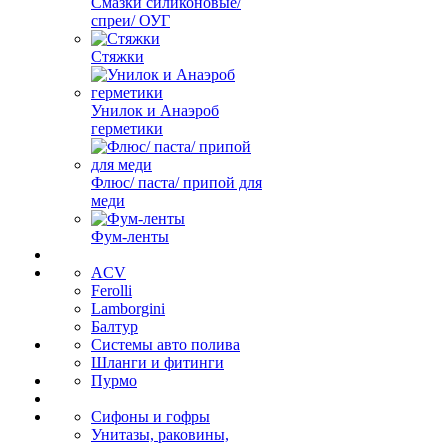
Смазки силиконовые/
спреи/ ОУГ
Стяжки
Унилок и Анаэроб
герметики
Флюс/ паста/ припой для
меди
Фум-ленты
ACV
Ferolli
Lamborgini
Балтур
Системы авто полива
Шланги и фитинги
Пурмо
Сифоны и гофры
Унитазы, раковины,