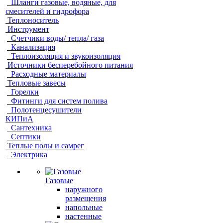
Шланги газовые, водяные, для
смесителей и гидрофора
Теплоноситель
Инструмент
Счетчики воды/ тепла/ газа
Канализация
Теплоизоляция и звукоизоляция
Источники бесперебойного питания
Расходные материалы
Тепловые завесы
Горелки
Фитинги для систем полива
Полотенцесушители
КИПиА
Сантехника
Септики
Теплые полы и самрег
Электрика
Газовые
наружного
размещения
напольные
настенные