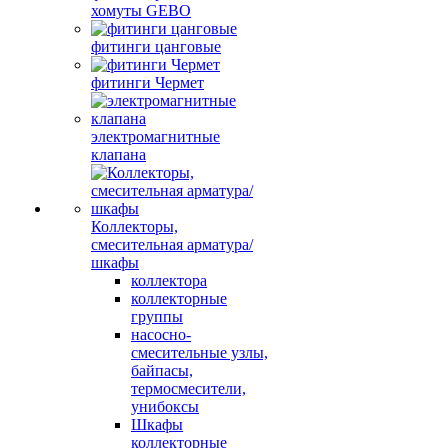
хомуты GEBO
фитинги цанговые
фитинги Чермет
электромагнитные
клапана
Коллекторы,
смесительная арматура/
шкафы
коллектора
коллекторные
группы
насосно-
смесительные узлы,
байпасы,
термосмесители,
унибоксы
Шкафы
коллекторные