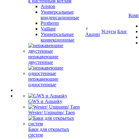
к настенным котлам
Ariston
Универсальные
Ком
конденсационные
Protherm
Vaillant
Услуги
Блог
Универсальные
Акции
конвекционные
нержавеющие
двустенные
нержавеющие
одностенные
GWS и Aquasky
Wester/ Unipump/ Taen
Баки для открытых
систем