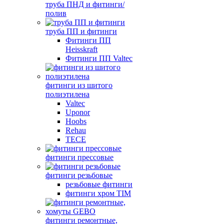
труба ПНД и фитинги/
полив
труба ПП и фитинги
Фитинги ПП
Heisskraft
Фитинги ПП Valtec
фитинги из шитого
полиэтилена
Valtec
Uponor
Hoobs
Rehau
TECE
фитинги прессовые
фитинги резьбовые
резьбовые фитинги
фитинги хром TIM
фитинги ремонтные,