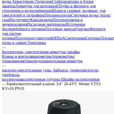
воды Аквасторож/ Гидролок
Стабилизаторы и блоки
защиты
Арматура для котельной
Трубы и фитинги для
отопления и водоснабжения
Шланги газовые, водяные, для
смесителей и гидрофора
Теплоноситель
Счетчики воды/ тепла/
газа
Инструмент
Канализация
Теплоизоляция и
звукоизоляция
Расходные материалы
Источники
бесперебойного питания
Тепловые завесы
Горелки
Фитинги
для систем
полива
Полотенцесушители
КИПиА
Сантехника
Септики
Теплые
полы и самрег
Электрика
—
Коллекторы, смесительная арматура/ шкафы
Краны и вентиля
манометры/термометры/
термоманометры
предохранительная арматура
—
насосно-смесительные узлы, байпасы, термосмесители,
унибоксы
коллектора
коллекторные группы
Шкафы коллекторные
—
Термосмесительный клапан 3/4" 20-43°С Wester VTS3
KVs16 PN10