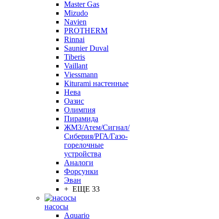
Master Gas
Mizudo
Navien
PROTHERM
Rinnai
Saunier Duval
Tiberis
Vaillant
Viessmann
Кiturami настенные
Нева
Оазис
Олимпия
Пирамида
ЖМЗ/Атем/Сигнал/
Сиберия/РГА/Газо-
горелочные
устройства
Aналоги
Форсунки
Эван
+ ЕЩЕ 33
насосы
Aquario