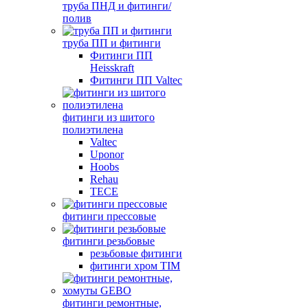
труба ПНД и фитинги/
полив
труба ПП и фитинги
Фитинги ПП
Heisskraft
Фитинги ПП Valtec
фитинги из шитого
полиэтилена
Valtec
Uponor
Hoobs
Rehau
TECE
фитинги прессовые
фитинги резьбовые
резьбовые фитинги
фитинги хром TIM
фитинги ремонтные,