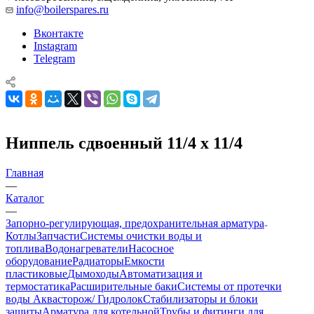
info@boilerspares.ru
Вконтакте
Instagram
Telegram
Ниппель сдвоенный 11/4 х 11/4
Главная
—
Каталог
—
Запорно-регулирующая, предохранительная арматура
Котлы
Запчасти
Системы очистки воды и
топлива
Водонагреватели
Насосное
оборудование
Радиаторы
Емкости
пластиковые
Дымоходы
Автоматизация и
термостатика
Расширительные баки
Системы от протечки
воды Аквасторож/ Гидролок
Стабилизаторы и блоки
защиты
Арматура для котельной
Трубы и фитинги для