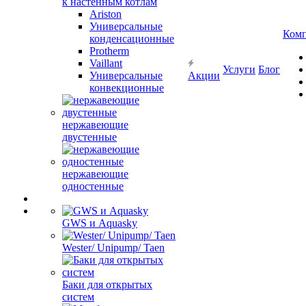
к настенным котлам
Ariston
Универсальные
Ком
конденсационные
Protherm
Vaillant
Услуги
Блог
Универсальные
Акции
конвекционные
нержавеющие
двустенные
нержавеющие
одностенные
GWS и Aquasky
Wester/ Unipump/ Taen
Баки для открытых
систем