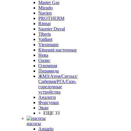
Master Gas
Mizudo
Navien
PROTHERM
Rinnai
Saunier Duval
Tiberis
Vaillant
Viessmann
Кiturami настенные
Нева
Оазис
Олимпия
Пирамида
ЖМЗ/Атем/Сигнал/
Сиберия/РГА/Газо-
горелочные
устройства
Aналоги
Форсунки
Эван
+ ЕЩЕ 33
насосы
Aquario