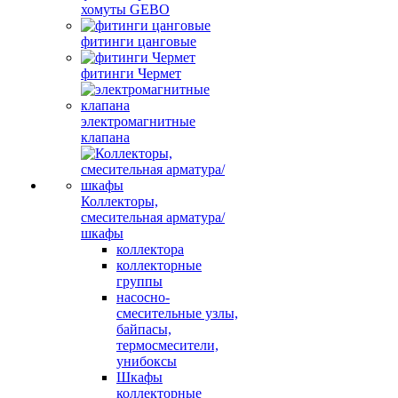
хомуты GEBO
фитинги цанговые
фитинги Чермет
электромагнитные
клапана
Коллекторы,
смесительная арматура/
шкафы
коллектора
коллекторные
группы
насосно-
смесительные узлы,
байпасы,
термосмесители,
унибоксы
Шкафы
коллекторные