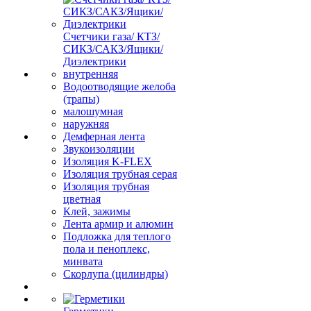
Счетчики газа/ КТЗ/
СИКЗ/САКЗ/Ящики/
Диэлектрики
внутренняя
Водоотводящие желоба
(трапы)
малошумная
наружняя
Демферная лента
Звукоизоляции
Изоляция K-FLEX
Изоляция трубная серая
Изоляция трубная
цветная
Клей, зажимы
Лента армир и алюмин
Подложка для теплого
пола и пеноплекс,
минвата
Скорлупа (цилиндры)