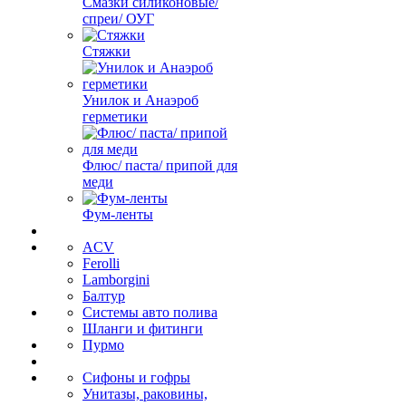
Смазки силиконовые/
спреи/ ОУГ
Стяжки
Унилок и Анаэроб
герметики
Флюс/ паста/ припой для
меди
Фум-ленты
ACV
Ferolli
Lamborgini
Балтур
Системы авто полива
Шланги и фитинги
Пурмо
Сифоны и гофры
Унитазы, раковины,