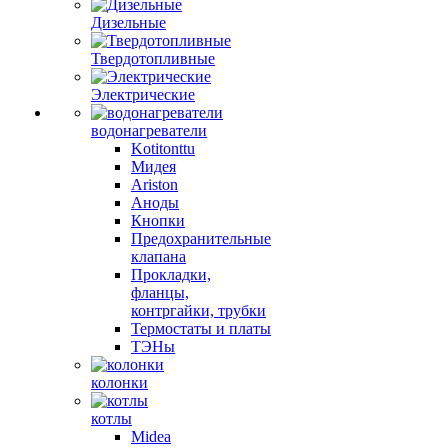
Дизельные
Твердотопливные
Электрические
водонагреватели
Kotitonttu
Мидея
Ariston
Аноды
Кнопки
Предохранительные
клапана
Прокладки,
фланцы,
контргайки, трубки
Термостаты и платы
ТЭНы
колонки
котлы
Midea