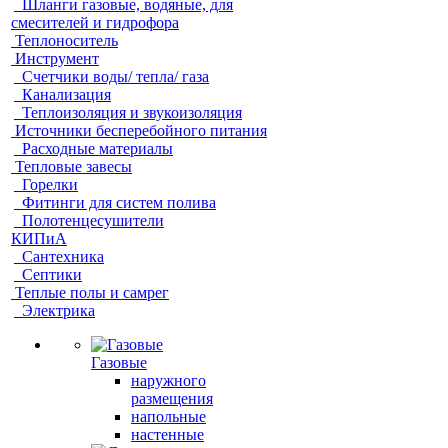
Шланги газовые, водяные, для
смесителей и гидрофора
Теплоноситель
Инструмент
Счетчики воды/ тепла/ газа
Канализация
Теплоизоляция и звукоизоляция
Источники бесперебойного питания
Расходные материалы
Тепловые завесы
Горелки
Фитинги для систем полива
Полотенцесушители
КИПиА
Сантехника
Септики
Теплые полы и самрег
Электрика
Газовые
наружного
размещения
напольные
настенные