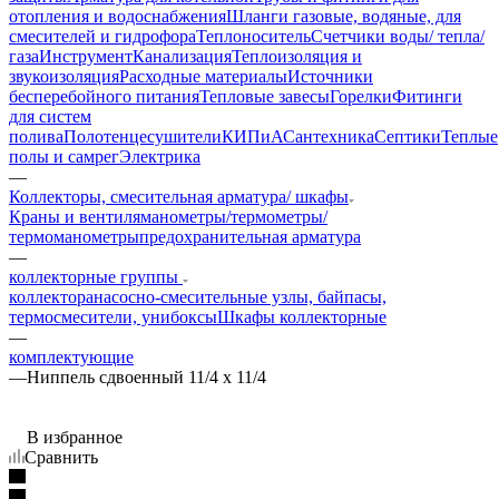
отопления и водоснабжения
Шланги газовые, водяные, для
смесителей и гидрофора
Теплоноситель
Счетчики воды/ тепла/
газа
Инструмент
Канализация
Теплоизоляция и
звукоизоляция
Расходные материалы
Источники
бесперебойного питания
Тепловые завесы
Горелки
Фитинги
для систем
полива
Полотенцесушители
КИПиА
Сантехника
Септики
Теплые
полы и самрег
Электрика
—
Коллекторы, смесительная арматура/ шкафы
Краны и вентиля
манометры/термометры/
термоманометры
предохранительная арматура
—
коллекторные группы
коллектора
насосно-смесительные узлы, байпасы,
термосмесители, унибоксы
Шкафы коллекторные
—
комплектующие
—
Ниппель сдвоенный 11/4 х 11/4
В избранное
Сравнить