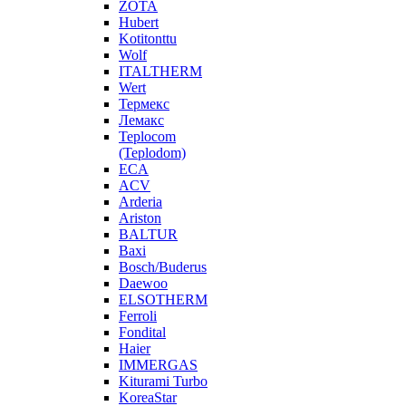
ZOTA
Hubert
Kotitonttu
Wolf
ITALTHERM
Wert
Термекс
Лемакс
Teplocom
(Teplodom)
ECA
ACV
Arderia
Ariston
BALTUR
Baxi
Bosch/Buderus
Daewoo
ELSOTHERM
Ferroli
Fondital
Haier
IMMERGAS
Kiturami Turbo
KoreaStar