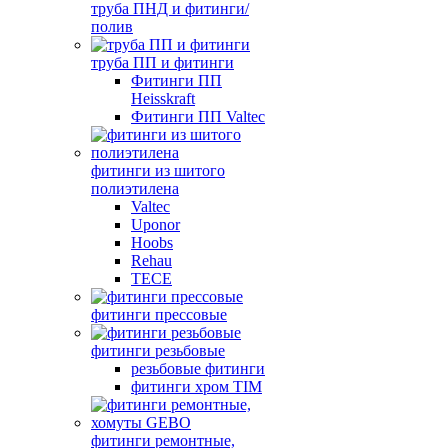
труба ПНД и фитинги/
полив
труба ПП и фитинги
Фитинги ПП
Heisskraft
Фитинги ПП Valtec
фитинги из шитого
полиэтилена
Valtec
Uponor
Hoobs
Rehau
TECE
фитинги прессовые
фитинги резьбовые
резьбовые фитинги
фитинги хром TIM
фитинги ремонтные,