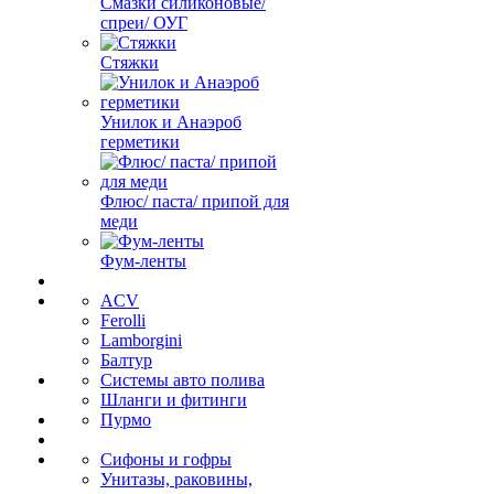
Смазки силиконовые/
спреи/ ОУГ
Стяжки
Унилок и Анаэроб
герметики
Флюс/ паста/ припой для
меди
Фум-ленты
ACV
Ferolli
Lamborgini
Балтур
Системы авто полива
Шланги и фитинги
Пурмо
Сифоны и гофры
Унитазы, раковины,