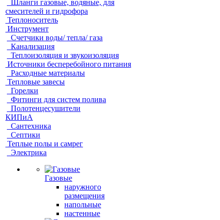
Шланги газовые, водяные, для
смесителей и гидрофора
Теплоноситель
Инструмент
Счетчики воды/ тепла/ газа
Канализация
Теплоизоляция и звукоизоляция
Источники бесперебойного питания
Расходные материалы
Тепловые завесы
Горелки
Фитинги для систем полива
Полотенцесушители
КИПиА
Сантехника
Септики
Теплые полы и самрег
Электрика
Газовые
наружного
размещения
напольные
настенные