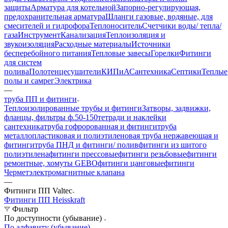
защиты
Арматура для котельной
Запорно-регулирующая,
предохранительная арматура
Шланги газовые, водяные, для
смесителей и гидрофора
Теплоноситель
Счетчики воды/ тепла/
газа
Инструмент
Канализация
Теплоизоляция и
звукоизоляция
Расходные материалы
Источники
бесперебойного питания
Тепловые завесы
Горелки
Фитинги
для систем
полива
Полотенцесушители
КИПиА
Сантехника
Септики
Теплые
полы и самрег
Электрика
—
труба ПП и фитинги
Теплоизолированные трубы и фитинги
Затворы, задвижки,
фланцы, фильтры ф.50-150
тетради и наклейки
сантехника
труба гофророванная и фитинги
труба
металлопластиковая и полиэтиленовая
труба нержавеющая и
фитинги
труба ПНД и фитинги/ полив
фитинги из шитого
полиэтилена
фитинги прессовые
фитинги резьбовые
фитинги
ремонтные, хомуты GEBO
фитинги цанговые
фитинги
Чермет
электромагнитные клапана
—
Фитинги ПП Valtec
Фитинги ПП Heisskraft
Фильтр
По доступности (убывание)
По алфавиту (убывание)