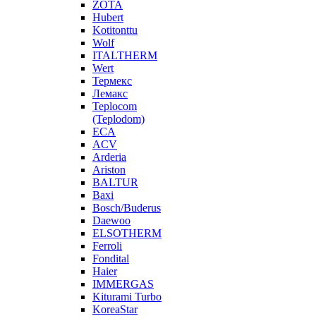
ZOTA
Hubert
Kotitonttu
Wolf
ITALTHERM
Wert
Термекс
Лемакс
Teplocom
(Teplodom)
ECA
ACV
Arderia
Ariston
BALTUR
Baxi
Bosch/Buderus
Daewoo
ELSOTHERM
Ferroli
Fondital
Haier
IMMERGAS
Kiturami Turbo
KoreaStar