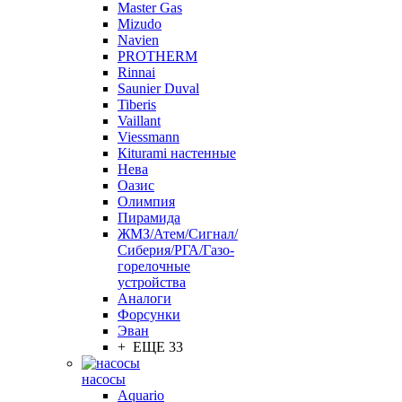
Master Gas
Mizudo
Navien
PROTHERM
Rinnai
Saunier Duval
Tiberis
Vaillant
Viessmann
Кiturami настенные
Нева
Оазис
Олимпия
Пирамида
ЖМЗ/Атем/Сигнал/
Сиберия/РГА/Газо-
горелочные
устройства
Aналоги
Форсунки
Эван
+ ЕЩЕ 33
насосы
Aquario