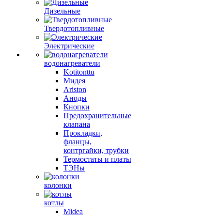
Дизельные
Твердотопливные
Электрические
водонагреватели
Kotitonttu
Мидея
Ariston
Аноды
Кнопки
Предохранительные
клапана
Прокладки,
фланцы,
контргайки, трубки
Термостаты и платы
ТЭНы
колонки
котлы
Midea