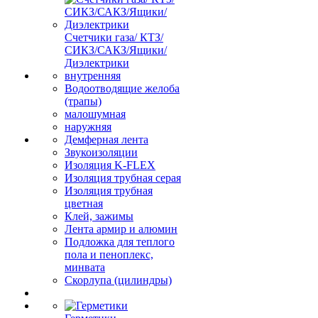
Счетчики газа/ КТЗ/
СИКЗ/САКЗ/Ящики/
Диэлектрики
внутренняя
Водоотводящие желоба
(трапы)
малошумная
наружняя
Демферная лента
Звукоизоляции
Изоляция K-FLEX
Изоляция трубная серая
Изоляция трубная
цветная
Клей, зажимы
Лента армир и алюмин
Подложка для теплого
пола и пеноплекс,
минвата
Скорлупа (цилиндры)