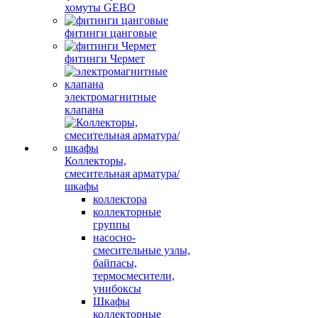
хомуты GEBO
фитинги цанговые
фитинги Чермет
электромагнитные
клапана
Коллекторы,
смесительная арматура/
шкафы
коллектора
коллекторные
группы
насосно-
смесительные узлы,
байпасы,
термосмесители,
унибоксы
Шкафы
коллекторные