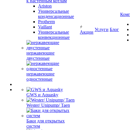
к настенным котлам
Ariston
Универсальные
Ком
конденсационные
Protherm
Vaillant
Услуги
Блог
Универсальные
Акции
конвекционные
нержавеющие
двустенные
нержавеющие
одностенные
GWS и Aquasky
Wester/ Unipump/ Taen
Баки для открытых
систем