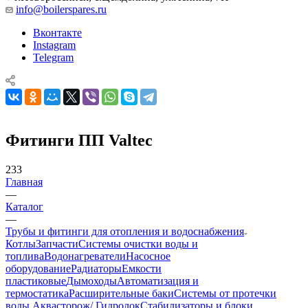
info@boilerspares.ru
Вконтакте
Instagram
Telegram
Фитинги ПП Valtec
233
Главная
—
Каталог
—
Трубы и фитинги для отопления и водоснабжения
Котлы
Запчасти
Системы очистки воды и
топлива
Водонагреватели
Насосное
оборудование
Радиаторы
Емкости
пластиковые
Дымоходы
Автоматизация и
термостатика
Расширительные баки
Системы от протечки
воды Аквасторож/ Гидролок
Стабилизаторы и блоки