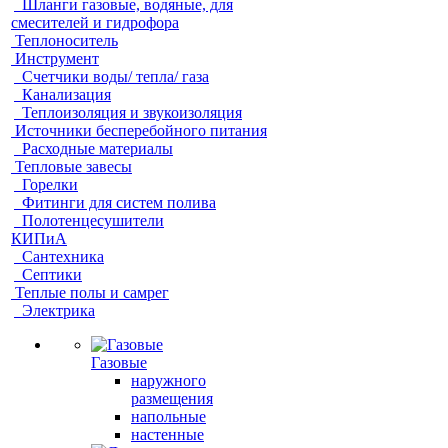
Шланги газовые, водяные, для
смесителей и гидрофора
Теплоноситель
Инструмент
Счетчики воды/ тепла/ газа
Канализация
Теплоизоляция и звукоизоляция
Источники бесперебойного питания
Расходные материалы
Тепловые завесы
Горелки
Фитинги для систем полива
Полотенцесушители
КИПиА
Сантехника
Септики
Теплые полы и самрег
Электрика
Газовые
наружного
размещения
напольные
настенные