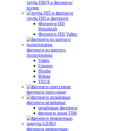
труба ПНД и фитинги/
полив
труба ПП и фитинги
Фитинги ПП
Heisskraft
Фитинги ПП Valtec
фитинги из шитого
полиэтилена
Valtec
Uponor
Hoobs
Rehau
TECE
фитинги прессовые
фитинги резьбовые
резьбовые фитинги
фитинги хром TIM
фитинги ремонтные,