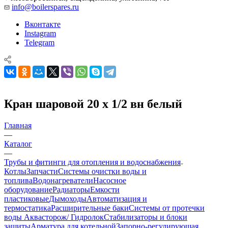
info@boilerspares.ru
Вконтакте
Instagram
Telegram
Кран шаровой 20 х 1/2 вн белый
Главная
—
Каталог
—
Трубы и фитинги для отопления и водоснабжения
Котлы
Запчасти
Системы очистки воды и
топлива
Водонагреватели
Насосное
оборудование
Радиаторы
Емкости
пластиковые
Дымоходы
Автоматизация и
термостатика
Расширительные баки
Системы от протечки
воды Аквасторож/ Гидролок
Стабилизаторы и блоки
защиты
Арматура для котельной
Запорно-регулирующая,