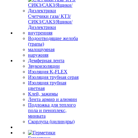
Счетчики газа/ КТЗ/
СИКЗ/САКЗ/Ящики/
Диэлектрики
внутренняя
Водоотводящие желоба
(трапы)
малошумная
наружняя
Демферная лента
Звукоизоляции
Изоляция K-FLEX
Изоляция трубная серая
Изоляция трубная
цветная
Клей, зажимы
Лента армир и алюмин
Подложка для теплого
пола и пеноплекс,
минвата
Скорлупа (цилиндры)