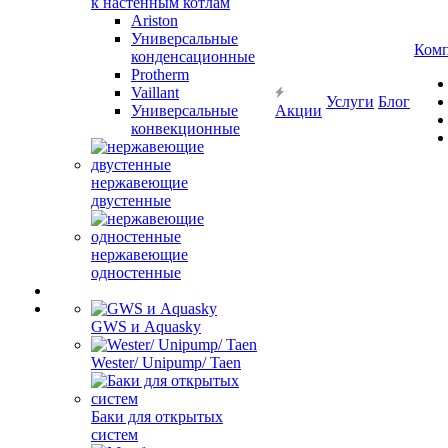
к настенным котлам
Ariston
Универсальные
Ком
конденсационные
Protherm
Vaillant
Услуги
Блог
Универсальные
Акции
конвекционные
нержавеющие
двустенные
нержавеющие
одностенные
GWS и Aquasky
Wester/ Unipump/ Taen
Баки для открытых
систем