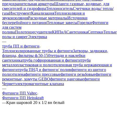
предохранительная арматура
Шланги газовые, водяные, для
смесителей и гидрофора
Теплоноситель
Счетчики воды/ тепла/
газа
Инструмент
Канализация
Теплоизоляция и
звукоизоляция
Расходные материалы
Источники
бесперебойного питания
Тепловые завесы
Горелки
Фитинги
для систем
полива
Полотенцесушители
КИПиА
Сантехника
Септики
Теплые
полы и самрег
Электрика
—
труба ПП и фитинги
Теплоизолированные трубы и фитинги
Затворы, задвижки,
фланцы, фильтры ф.50-150
тетради и наклейки
сантехника
труба гофророванная и фитинги
труба
металлопластиковая и полиэтиленовая
труба нержавеющая и
фитинги
труба ПНД и фитинги/ полив
фитинги из шитого
полиэтилена
фитинги прессовые
фитинги резьбовые
фитинги
ремонтные, хомуты GEBO
фитинги цанговые
фитинги
Чермет
электромагнитные клапана
—
Фитинги ПП Valtec
Фитинги ПП Heisskraft
—
Кран шаровой 20 х 1/2 вн белый