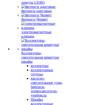
хомуты GEBO
фитинги цанговые
фитинги Чермет
электромагнитные
клапана
Коллекторы,
смесительная арматура/
шкафы
коллектора
коллекторные
группы
насосно-
смесительные узлы,
байпасы,
термосмесители,
унибоксы
Шкафы
коллекторные