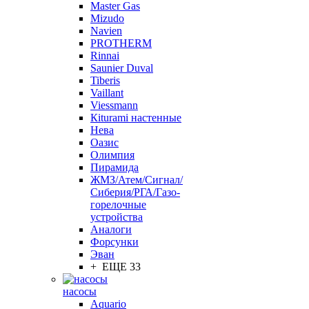
Master Gas
Mizudo
Navien
PROTHERM
Rinnai
Saunier Duval
Tiberis
Vaillant
Viessmann
Кiturami настенные
Нева
Оазис
Олимпия
Пирамида
ЖМЗ/Атем/Сигнал/
Сиберия/РГА/Газо-
горелочные
устройства
Aналоги
Форсунки
Эван
+ ЕЩЕ 33
насосы
Aquario