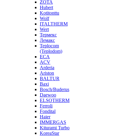
ZOTA
Hubert
Kotitonttu
Wolf
ITALTHERM
Wert
Термекс
Лемакс
Teplocom
(Teplodom)
ECA
ACV
Arderia
Ariston
BALTUR
Baxi
Bosch/Buderus
Daewoo
ELSOTHERM
Ferroli
Fondital
Haier
IMMERGAS
Kiturami Turbo
KoreaStar