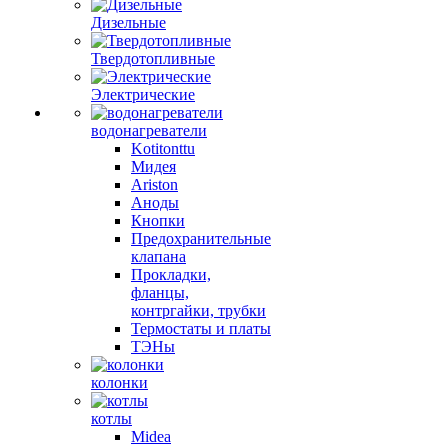
Дизельные
Твердотопливные
Электрические
водонагреватели
Kotitonttu
Мидея
Ariston
Аноды
Кнопки
Предохранительные
клапана
Прокладки,
фланцы,
контргайки, трубки
Термостаты и платы
ТЭНы
колонки
котлы
Midea