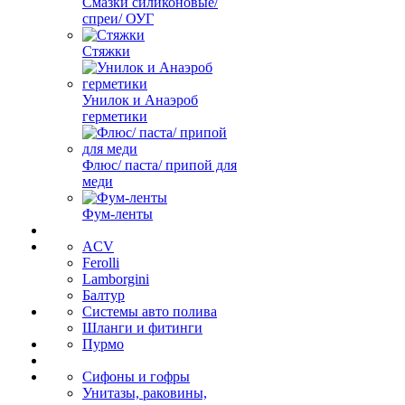
Смазки силиконовые/
спреи/ ОУГ
Стяжки
Унилок и Анаэроб
герметики
Флюс/ паста/ припой для
меди
Фум-ленты
ACV
Ferolli
Lamborgini
Балтур
Системы авто полива
Шланги и фитинги
Пурмо
Сифоны и гофры
Унитазы, раковины,