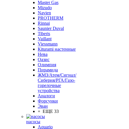
Master Gas
Mizudo
Navien
PROTHERM
Rinnai
Saunier Duval
Tiberis
Vaillant
Viessmann
Кiturami настенные
Нева
Оазис
Олимпия
Пирамида
ЖМЗ/Атем/Сигнал/
Сиберия/РГА/Газо-
горелочные
устройства
Aналоги
Форсунки
Эван
+ ЕЩЕ 33
насосы
Aquario