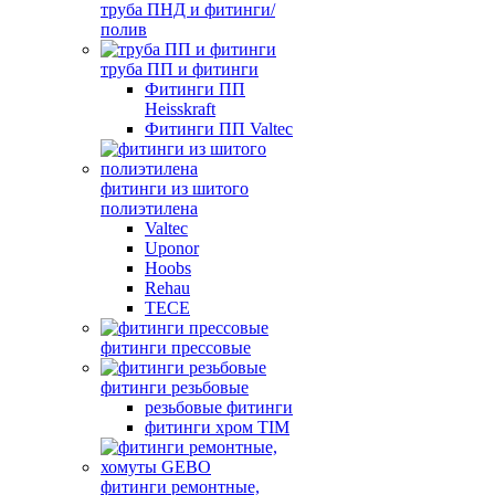
труба ПНД и фитинги/
полив
труба ПП и фитинги
Фитинги ПП
Heisskraft
Фитинги ПП Valtec
фитинги из шитого
полиэтилена
Valtec
Uponor
Hoobs
Rehau
TECE
фитинги прессовые
фитинги резьбовые
резьбовые фитинги
фитинги хром TIM
фитинги ремонтные,