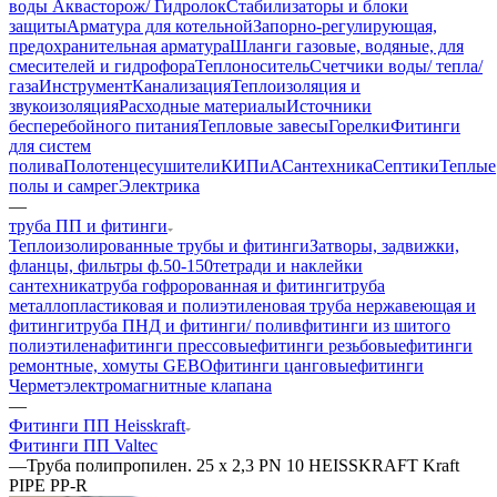
воды Аквасторож/ Гидролок
Стабилизаторы и блоки
защиты
Арматура для котельной
Запорно-регулирующая,
предохранительная арматура
Шланги газовые, водяные, для
смесителей и гидрофора
Теплоноситель
Счетчики воды/ тепла/
газа
Инструмент
Канализация
Теплоизоляция и
звукоизоляция
Расходные материалы
Источники
бесперебойного питания
Тепловые завесы
Горелки
Фитинги
для систем
полива
Полотенцесушители
КИПиА
Сантехника
Септики
Теплые
полы и самрег
Электрика
—
труба ПП и фитинги
Теплоизолированные трубы и фитинги
Затворы, задвижки,
фланцы, фильтры ф.50-150
тетради и наклейки
сантехника
труба гофророванная и фитинги
труба
металлопластиковая и полиэтиленовая
труба нержавеющая и
фитинги
труба ПНД и фитинги/ полив
фитинги из шитого
полиэтилена
фитинги прессовые
фитинги резьбовые
фитинги
ремонтные, хомуты GEBO
фитинги цанговые
фитинги
Чермет
электромагнитные клапана
—
Фитинги ПП Heisskraft
Фитинги ПП Valtec
—
Труба полипропилен. 25 х 2,3 PN 10 HEISSKRAFT Kraft
PIPE PP-R