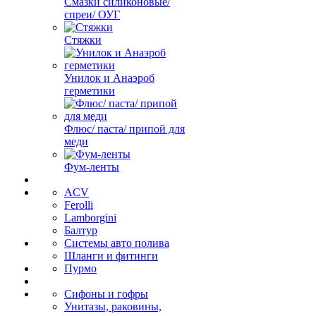
Смазки силиконовые/
спреи/ ОУГ
Стяжки
Унилок и Анаэроб
герметики
Флюс/ паста/ припой для
меди
Фум-ленты
ACV
Ferolli
Lamborgini
Балтур
Системы авто полива
Шланги и фитинги
Пурмо
Сифоны и гофры
Унитазы, раковины,