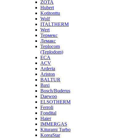
ZOTA
Hubert
Kotitonttu
Wolf
ITALTHERM
Wert
Термекс
Лемакс
Teplocom
(Teplodom)
ECA
ACV
Arderia
Ariston
BALTUR
Baxi
Bosch/Buderus
Daewoo
ELSOTHERM
Ferroli
Fondital
Haier
IMMERGAS
Kiturami Turbo
KoreaStar