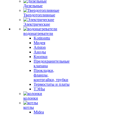
Дизельные
Твердотопливные
Электрические
водонагреватели
Kotitonttu
Мидея
Ariston
Аноды
Кнопки
Предохранительные
клапана
Прокладки,
фланцы,
контргайки, трубки
Термостаты и платы
ТЭНы
колонки
котлы
Midea