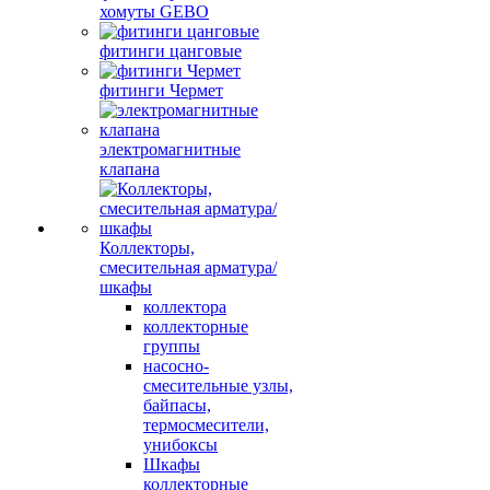
хомуты GEBO
фитинги цанговые
фитинги Чермет
электромагнитные
клапана
Коллекторы,
смесительная арматура/
шкафы
коллектора
коллекторные
группы
насосно-
смесительные узлы,
байпасы,
термосмесители,
унибоксы
Шкафы
коллекторные