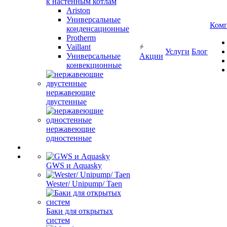
к настенным котлам
Ariston
Универсальные
Ком
конденсационные
Protherm
Vaillant
Услуги
Блог
Универсальные
Акции
конвекционные
нержавеющие
двустенные
нержавеющие
одностенные
GWS и Aquasky
Wester/ Unipump/ Taen
Баки для открытых
систем