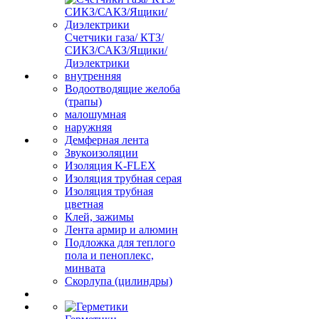
Счетчики газа/ КТЗ/
СИКЗ/САКЗ/Ящики/
Диэлектрики
внутренняя
Водоотводящие желоба
(трапы)
малошумная
наружняя
Демферная лента
Звукоизоляции
Изоляция K-FLEX
Изоляция трубная серая
Изоляция трубная
цветная
Клей, зажимы
Лента армир и алюмин
Подложка для теплого
пола и пеноплекс,
минвата
Скорлупа (цилиндры)