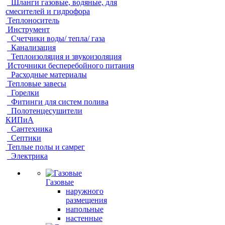
Шланги газовые, водяные, для
смесителей и гидрофора
Теплоноситель
Инструмент
Счетчики воды/ тепла/ газа
Канализация
Теплоизоляция и звукоизоляция
Источники бесперебойного питания
Расходные материалы
Тепловые завесы
Горелки
Фитинги для систем полива
Полотенцесушители
КИПиА
Сантехника
Септики
Теплые полы и самрег
Электрика
Газовые
наружного
размещения
напольные
настенные