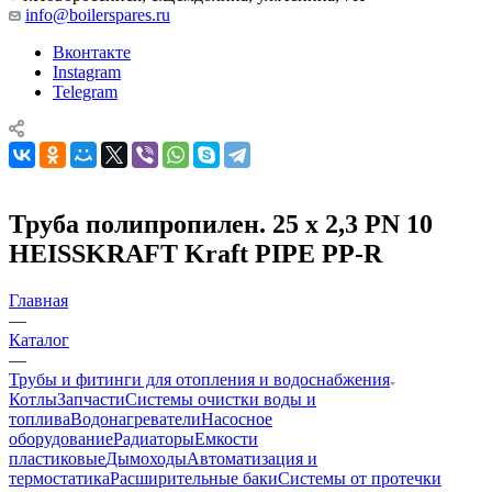
info@boilerspares.ru
Вконтакте
Instagram
Telegram
Труба полипропилен. 25 х 2,3 PN 10
HEISSKRAFT Kraft PIPE PP-R
Главная
—
Каталог
—
Трубы и фитинги для отопления и водоснабжения
Котлы
Запчасти
Системы очистки воды и
топлива
Водонагреватели
Насосное
оборудование
Радиаторы
Емкости
пластиковые
Дымоходы
Автоматизация и
термостатика
Расширительные баки
Системы от протечки