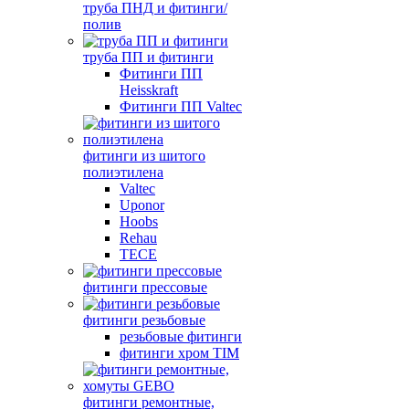
труба ПНД и фитинги/
полив
труба ПП и фитинги
Фитинги ПП
Heisskraft
Фитинги ПП Valtec
фитинги из шитого
полиэтилена
Valtec
Uponor
Hoobs
Rehau
TECE
фитинги прессовые
фитинги резьбовые
резьбовые фитинги
фитинги хром TIM
фитинги ремонтные,