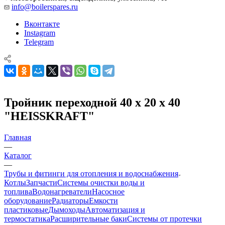
info@boilerspares.ru
Вконтакте
Instagram
Telegram
Тройник переходной 40 х 20 х 40
"HEISSKRAFT"
Главная
—
Каталог
—
Трубы и фитинги для отопления и водоснабжения
Котлы
Запчасти
Системы очистки воды и
топлива
Водонагреватели
Насосное
оборудование
Радиаторы
Емкости
пластиковые
Дымоходы
Автоматизация и
термостатика
Расширительные баки
Системы от протечки