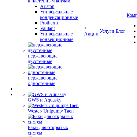
к настенным котлам
Ariston
Универсальные
Ком
конденсационные
Protherm
Vaillant
Услуги
Блог
Универсальные
Акции
конвекционные
нержавеющие
двустенные
нержавеющие
одностенные
GWS и Aquasky
Wester/ Unipump/ Taen
Баки для открытых
систем