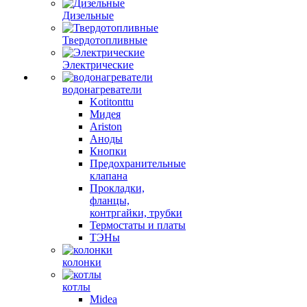
Дизельные
Твердотопливные
Электрические
водонагреватели
Kotitonttu
Мидея
Ariston
Аноды
Кнопки
Предохранительные
клапана
Прокладки,
фланцы,
контргайки, трубки
Термостаты и платы
ТЭНы
колонки
котлы
Midea