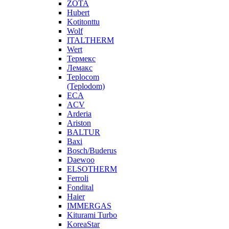
ZOTA
Hubert
Kotitonttu
Wolf
ITALTHERM
Wert
Термекс
Лемакс
Teplocom
(Teplodom)
ECA
ACV
Arderia
Ariston
BALTUR
Baxi
Bosch/Buderus
Daewoo
ELSOTHERM
Ferroli
Fondital
Haier
IMMERGAS
Kiturami Turbo
KoreaStar