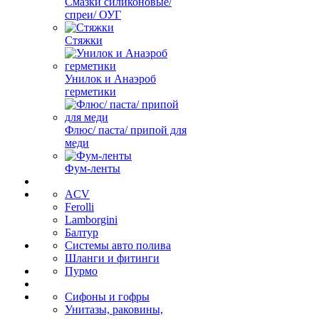
Смазки силиконовые/
спреи/ ОУГ
Стяжки
Унилок и Анаэроб
герметики
Флюс/ паста/ припой для
меди
Фум-ленты
ACV
Ferolli
Lamborgini
Балтур
Системы авто полива
Шланги и фитинги
Пурмо
Сифоны и гофры
Унитазы, раковины,