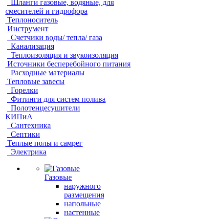
Шланги газовые, водяные, для
смесителей и гидрофора
Теплоноситель
Инструмент
Счетчики воды/ тепла/ газа
Канализация
Теплоизоляция и звукоизоляция
Источники бесперебойного питания
Расходные материалы
Тепловые завесы
Горелки
Фитинги для систем полива
Полотенцесушители
КИПиА
Сантехника
Септики
Теплые полы и самрег
Электрика
Газовые
наружного
размещения
напольные
настенные