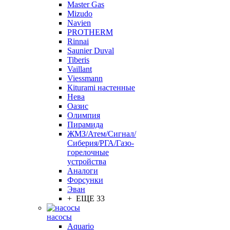
Master Gas
Mizudo
Navien
PROTHERM
Rinnai
Saunier Duval
Tiberis
Vaillant
Viessmann
Кiturami настенные
Нева
Оазис
Олимпия
Пирамида
ЖМЗ/Атем/Сигнал/
Сиберия/РГА/Газо-
горелочные
устройства
Aналоги
Форсунки
Эван
+ ЕЩЕ 33
насосы
Aquario