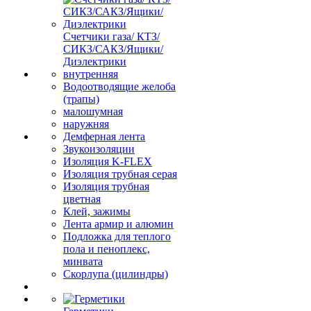
Счетчики газа/ КТЗ/
СИКЗ/САКЗ/Ящики/
Диэлектрики
внутренняя
Водоотводящие желоба
(трапы)
малошумная
наружняя
Демферная лента
Звукоизоляции
Изоляция K-FLEX
Изоляция трубная серая
Изоляция трубная
цветная
Клей, зажимы
Лента армир и алюмин
Подложка для теплого
пола и пеноплекс,
минвата
Скорлупа (цилиндры)