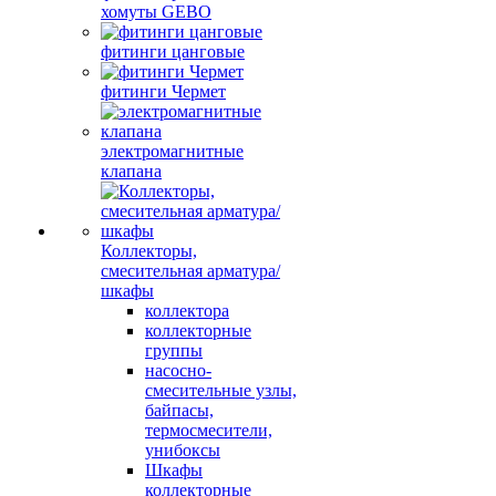
хомуты GEBO
фитинги цанговые
фитинги Чермет
электромагнитные
клапана
Коллекторы,
смесительная арматура/
шкафы
коллектора
коллекторные
группы
насосно-
смесительные узлы,
байпасы,
термосмесители,
унибоксы
Шкафы
коллекторные