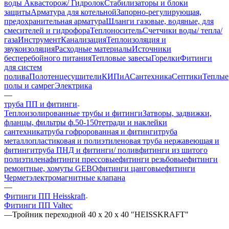
воды Аквасторож/ Гидролок
Стабилизаторы и блоки
защиты
Арматура для котельной
Запорно-регулирующая,
предохранительная арматура
Шланги газовые, водяные, для
смесителей и гидрофора
Теплоноситель
Счетчики воды/ тепла/
газа
Инструмент
Канализация
Теплоизоляция и
звукоизоляция
Расходные материалы
Источники
бесперебойного питания
Тепловые завесы
Горелки
Фитинги
для систем
полива
Полотенцесушители
КИПиА
Сантехника
Септики
Теплые
полы и самрег
Электрика
—
труба ПП и фитинги
Теплоизолированные трубы и фитинги
Затворы, задвижки,
фланцы, фильтры ф.50-150
тетради и наклейки
сантехника
труба гофророванная и фитинги
труба
металлопластиковая и полиэтиленовая
труба нержавеющая и
фитинги
труба ПНД и фитинги/ полив
фитинги из шитого
полиэтилена
фитинги прессовые
фитинги резьбовые
фитинги
ремонтные, хомуты GEBO
фитинги цанговые
фитинги
Чермет
электромагнитные клапана
—
Фитинги ПП Heisskraft
Фитинги ПП Valtec
—
Тройник переходной 40 х 20 х 40 "HEISSKRAFT"