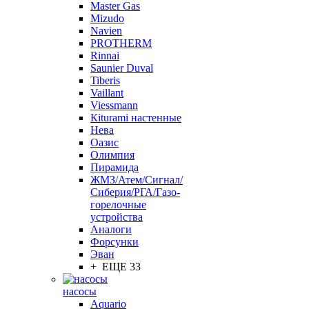
Master Gas
Mizudo
Navien
PROTHERM
Rinnai
Saunier Duval
Tiberis
Vaillant
Viessmann
Кiturami настенные
Нева
Оазис
Олимпия
Пирамида
ЖМЗ/Атем/Сигнал/
Сиберия/РГА/Газо-
горелочные
устройства
Aналоги
Форсунки
Эван
+ ЕЩЕ 33
насосы
Aquario