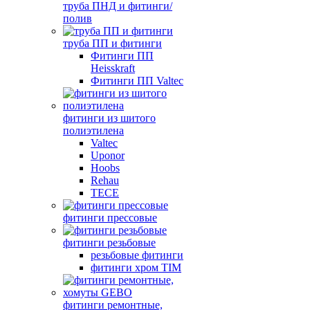
труба ПНД и фитинги/
полив
труба ПП и фитинги
Фитинги ПП
Heisskraft
Фитинги ПП Valtec
фитинги из шитого
полиэтилена
Valtec
Uponor
Hoobs
Rehau
TECE
фитинги прессовые
фитинги резьбовые
резьбовые фитинги
фитинги хром TIM
фитинги ремонтные,