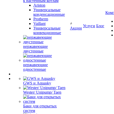
к настенным котлам
Ariston
Универсальные
Ком
конденсационные
Protherm
Vaillant
Услуги
Блог
Универсальные
Акции
конвекционные
нержавеющие
двустенные
нержавеющие
одностенные
GWS и Aquasky
Wester/ Unipump/ Taen
Баки для открытых
систем