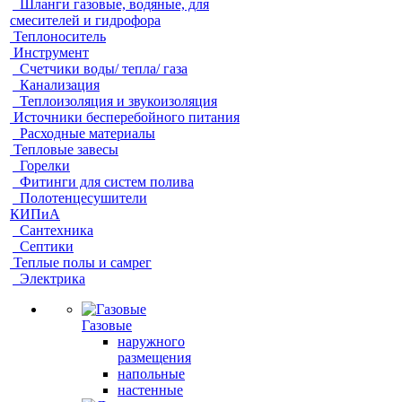
Шланги газовые, водяные, для
смесителей и гидрофора
Теплоноситель
Инструмент
Счетчики воды/ тепла/ газа
Канализация
Теплоизоляция и звукоизоляция
Источники бесперебойного питания
Расходные материалы
Тепловые завесы
Горелки
Фитинги для систем полива
Полотенцесушители
КИПиА
Сантехника
Септики
Теплые полы и самрег
Электрика
Газовые
наружного
размещения
напольные
настенные