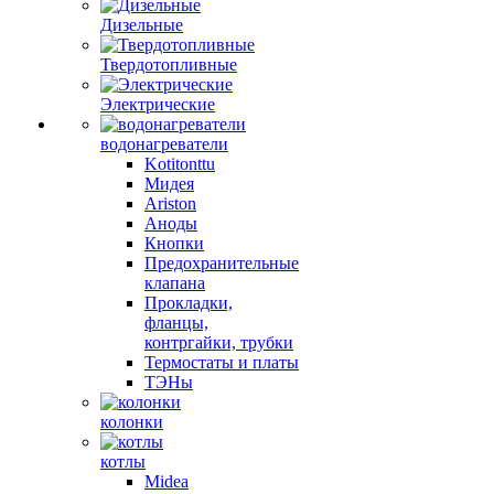
Дизельные
Твердотопливные
Электрические
водонагреватели
Kotitonttu
Мидея
Ariston
Аноды
Кнопки
Предохранительные
клапана
Прокладки,
фланцы,
контргайки, трубки
Термостаты и платы
ТЭНы
колонки
котлы
Midea