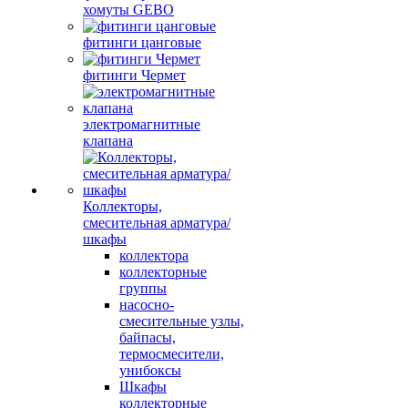
хомуты GEBO
фитинги цанговые
фитинги Чермет
электромагнитные
клапана
Коллекторы,
смесительная арматура/
шкафы
коллектора
коллекторные
группы
насосно-
смесительные узлы,
байпасы,
термосмесители,
унибоксы
Шкафы
коллекторные