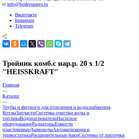
info@boilerspares.ru
Вконтакте
Instagram
Telegram
Тройник комб.с нар.р. 20 х 1/2
"HEISSKRAFT"
Главная
—
Каталог
—
Трубы и фитинги для отопления и водоснабжения
Котлы
Запчасти
Системы очистки воды и
топлива
Водонагреватели
Насосное
оборудование
Радиаторы
Емкости
пластиковые
Дымоходы
Автоматизация и
термостатика
Расширительные баки
Системы от протечки