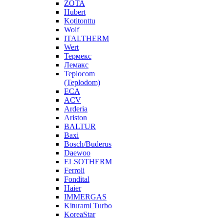
ZOTA
Hubert
Kotitonttu
Wolf
ITALTHERM
Wert
Термекс
Лемакс
Teplocom
(Teplodom)
ECA
ACV
Arderia
Ariston
BALTUR
Baxi
Bosch/Buderus
Daewoo
ELSOTHERM
Ferroli
Fondital
Haier
IMMERGAS
Kiturami Turbo
KoreaStar