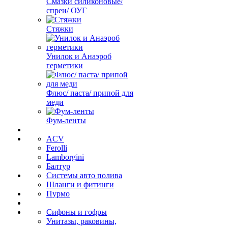
Смазки силиконовые/
спреи/ ОУГ
Стяжки
Унилок и Анаэроб
герметики
Флюс/ паста/ припой для
меди
Фум-ленты
ACV
Ferolli
Lamborgini
Балтур
Системы авто полива
Шланги и фитинги
Пурмо
Сифоны и гофры
Унитазы, раковины,