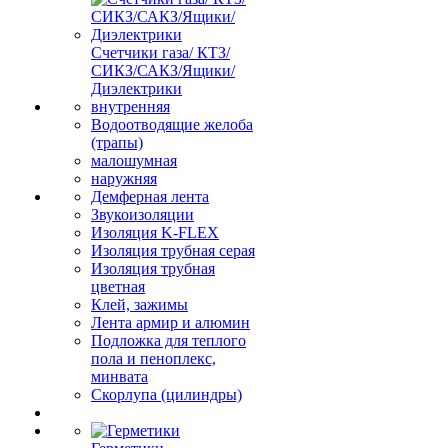
Счетчики газа/ КТЗ/
СИКЗ/САКЗ/Ящики/
Диэлектрики
внутренняя
Водоотводящие желоба
(трапы)
малошумная
наружняя
Демферная лента
Звукоизоляции
Изоляция K-FLEX
Изоляция трубная серая
Изоляция трубная
цветная
Клей, зажимы
Лента армир и алюмин
Подложка для теплого
пола и пеноплекс,
минвата
Скорлупа (цилиндры)