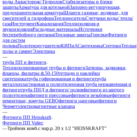
воды Аквасторож/ Гидролок
Стабилизаторы и блоки
защиты
Арматура для котельной
Запорно-регулирующая,
предохранительная арматура
Шланги газовые, водяные, для
смесителей и гидрофора
Теплоноситель
Счетчики воды/ тепла/
газа
Инструмент
Канализация
Теплоизоляция и
звукоизоляция
Расходные материалы
Источники
бесперебойного питания
Тепловые завесы
Горелки
Фитинги
для систем
полива
Полотенцесушители
КИПиА
Сантехника
Септики
Теплые
полы и самрег
Электрика
—
труба ПП и фитинги
Теплоизолированные трубы и фитинги
Затворы, задвижки,
фланцы, фильтры ф.50-150
тетради и наклейки
сантехника
труба гофророванная и фитинги
труба
металлопластиковая и полиэтиленовая
труба нержавеющая и
фитинги
труба ПНД и фитинги/ полив
фитинги из шитого
полиэтилена
фитинги прессовые
фитинги резьбовые
фитинги
ремонтные, хомуты GEBO
фитинги цанговые
фитинги
Чермет
электромагнитные клапана
—
Фитинги ПП Heisskraft
Фитинги ПП Valtec
—
Тройник комб.с нар.р. 20 х 1/2 "HEISSKRAFT"