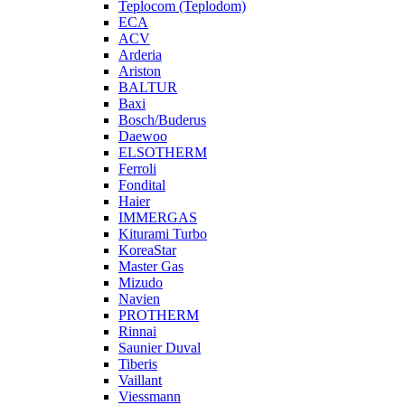
Teplocom (Teplodom)
ECA
ACV
Arderia
Ariston
BALTUR
Baxi
Bosch/Buderus
Daewoo
ELSOTHERM
Ferroli
Fondital
Haier
IMMERGAS
Kiturami Turbo
KoreaStar
Master Gas
Mizudo
Navien
PROTHERM
Rinnai
Saunier Duval
Tiberis
Vaillant
Viessmann