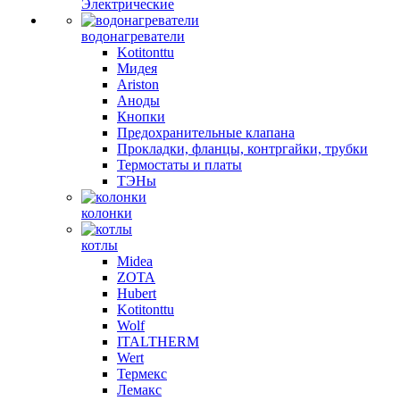
Электрические
водонагреватели
Kotitonttu
Мидея
Ariston
Аноды
Кнопки
Предохранительные клапана
Прокладки, фланцы, контргайки, трубки
Термостаты и платы
ТЭНы
колонки
котлы
Midea
ZOTA
Hubert
Kotitonttu
Wolf
ITALTHERM
Wert
Термекс
Лемакс