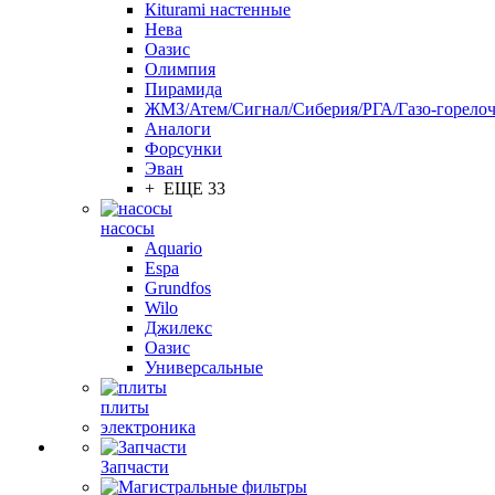
Кiturami настенные
Нева
Оазис
Олимпия
Пирамида
ЖМЗ/Атем/Сигнал/Сиберия/РГА/Газо-горелоч
Aналоги
Форсунки
Эван
+ ЕЩЕ 33
насосы
Aquario
Espa
Grundfos
Wilo
Джилекс
Оазис
Универсальные
плиты
электроника
Запчасти