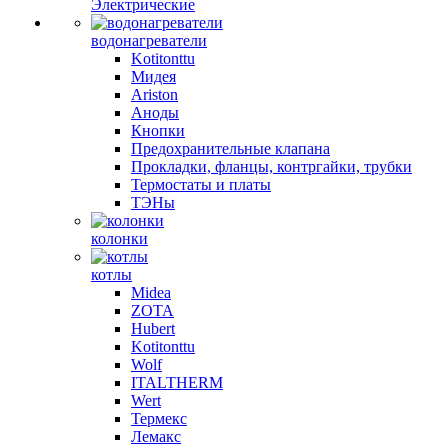
Электрические
водонагреватели
Kotitonttu
Мидея
Ariston
Аноды
Кнопки
Предохранительные клапана
Прокладки, фланцы, контргайки, трубки
Термостаты и платы
ТЭНы
колонки
котлы
Midea
ZOTA
Hubert
Kotitonttu
Wolf
ITALTHERM
Wert
Термекс
Лемакс