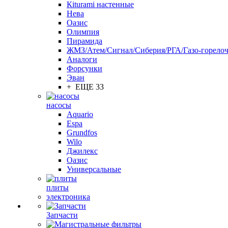
Кiturami настенные
Нева
Оазис
Олимпия
Пирамида
ЖМЗ/Атем/Сигнал/Сиберия/РГА/Газо-горелоч
Aналоги
Форсунки
Эван
+ ЕЩЕ 33
насосы
Aquario
Espa
Grundfos
Wilo
Джилекс
Оазис
Универсальные
плиты
электроника
Запчасти