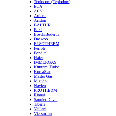
Teplocom (Teplodom)
ECA
ACV
Arderia
Ariston
BALTUR
Baxi
Bosch/Buderus
Daewoo
ELSOTHERM
Ferroli
Fondital
Haier
IMMERGAS
Kiturami Turbo
KoreaStar
Master Gas
Mizudo
Navien
PROTHERM
Rinnai
Saunier Duval
Tiberis
Vaillant
Viessmann