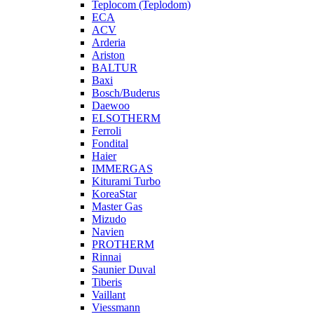
Teplocom (Teplodom)
ECA
ACV
Arderia
Ariston
BALTUR
Baxi
Bosch/Buderus
Daewoo
ELSOTHERM
Ferroli
Fondital
Haier
IMMERGAS
Kiturami Turbo
KoreaStar
Master Gas
Mizudo
Navien
PROTHERM
Rinnai
Saunier Duval
Tiberis
Vaillant
Viessmann