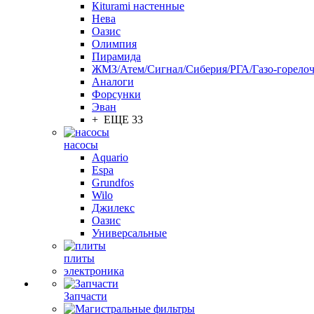
Кiturami настенные
Нева
Оазис
Олимпия
Пирамида
ЖМЗ/Атем/Сигнал/Сиберия/РГА/Газо-горелоч
Aналоги
Форсунки
Эван
+ ЕЩЕ 33
насосы
Aquario
Espa
Grundfos
Wilo
Джилекс
Оазис
Универсальные
плиты
электроника
Запчасти