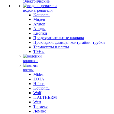
Электрические
водонагреватели
Kotitonttu
Мидея
Ariston
Аноды
Кнопки
Предохранительные клапана
Прокладки, фланцы, контргайки, трубки
Термостаты и платы
ТЭНы
колонки
котлы
Midea
ZOTA
Hubert
Kotitonttu
Wolf
ITALTHERM
Wert
Термекс
Лемакс