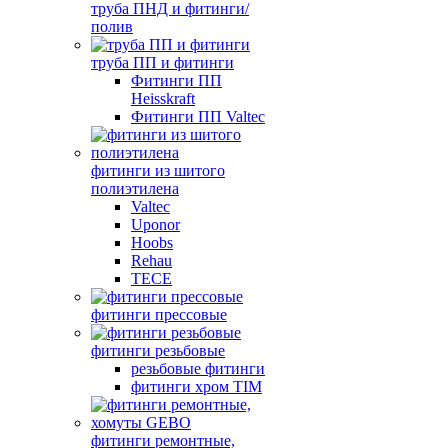
труба ПНД и фитинги/
полив
труба ПП и фитинги
Фитинги ПП
Heisskraft
Фитинги ПП Valtec
фитинги из шитого
полиэтилена
Valtec
Uponor
Hoobs
Rehau
TECE
фитинги прессовые
фитинги резьбовые
резьбовые фитинги
фитинги хром TIM
фитинги ремонтные,