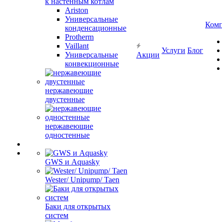
к настенным котлам
Ariston
Универсальные
Ком
конденсационные
Protherm
Vaillant
Услуги
Блог
Универсальные
Акции
конвекционные
нержавеющие
двустенные
нержавеющие
одностенные
GWS и Aquasky
Wester/ Unipump/ Taen
Баки для открытых
систем