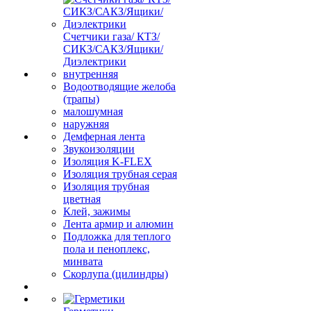
Счетчики газа/ КТЗ/
СИКЗ/САКЗ/Ящики/
Диэлектрики
внутренняя
Водоотводящие желоба
(трапы)
малошумная
наружняя
Демферная лента
Звукоизоляции
Изоляция K-FLEX
Изоляция трубная серая
Изоляция трубная
цветная
Клей, зажимы
Лента армир и алюмин
Подложка для теплого
пола и пеноплекс,
минвата
Скорлупа (цилиндры)