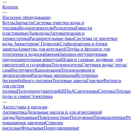
—
Каталог
—
Насосное оборудование
Котлы
Запчасти
Системы очистки воды и
топлива
Водонагреватели
Радиаторы
Емкости
пластиковые
Дымоходы
Автоматизация и
термостатика
Расширительные баки
Системы от протечки
воды Аквасторож/ Гидролок
Стабилизаторы и блоки
защиты
Арматура для котельной
Трубы и фитинги для
отопления и водоснабжения
Запорно-регулирующая,
предохранительная арматура
Шланги газовые, водяные, для
смесителей и гидрофора
Теплоноситель
Счетчики воды/ тепла/
газа
Инструмент
Канализация
Теплоизоляция и
звукоизоляция
Расходные материалы
Источники
бесперебойного питания
Тепловые завесы
Горелки
Фитинги
для систем
полива
Полотенцесушители
КИПиА
Сантехника
Септики
Теплые
полы и самрег
Электрика
—
Аксессуары к насосам
Автоматика
Дизельные насосы и для агрессивной
среды
Дренажные
Поверхностные
Погружные
Промышленные
Ре
повышения давления
Станции
насосные
Фекальные
Циркуляционные