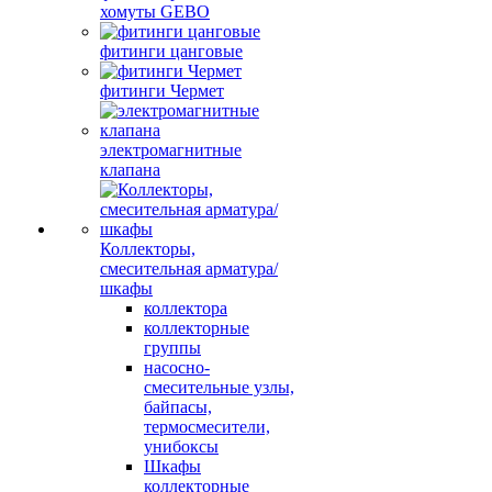
хомуты GEBO
фитинги цанговые
фитинги Чермет
электромагнитные
клапана
Коллекторы,
смесительная арматура/
шкафы
коллектора
коллекторные
группы
насосно-
смесительные узлы,
байпасы,
термосмесители,
унибоксы
Шкафы
коллекторные