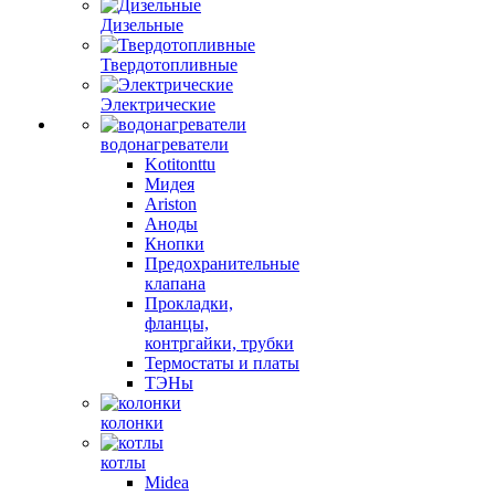
Дизельные
Твердотопливные
Электрические
водонагреватели
Kotitonttu
Мидея
Ariston
Аноды
Кнопки
Предохранительные
клапана
Прокладки,
фланцы,
контргайки, трубки
Термостаты и платы
ТЭНы
колонки
котлы
Midea