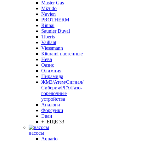
Master Gas
Mizudo
Navien
PROTHERM
Rinnai
Saunier Duval
Tiberis
Vaillant
Viessmann
Кiturami настенные
Нева
Оазис
Олимпия
Пирамида
ЖМЗ/Атем/Сигнал/
Сиберия/РГА/Газо-
горелочные
устройства
Aналоги
Форсунки
Эван
+ ЕЩЕ 33
насосы
Aquario