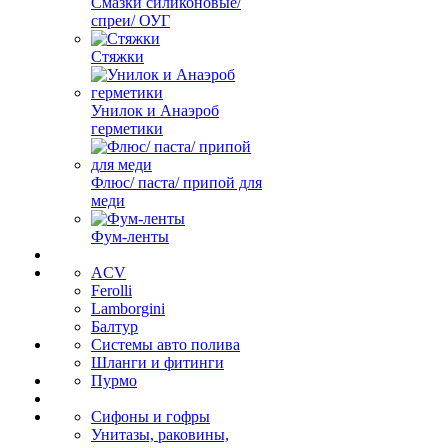
Смазки силиконовые/
спреи/ ОУГ
Стяжки
Унилок и Анаэроб
герметики
Флюс/ паста/ припой для
меди
Фум-ленты
ACV
Ferolli
Lamborgini
Балтур
Системы авто полива
Шланги и фитинги
Пурмо
Сифоны и гофры
Унитазы, раковины,