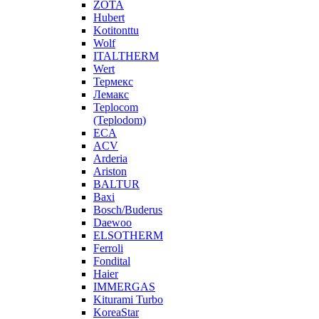
ZOTA
Hubert
Kotitonttu
Wolf
ITALTHERM
Wert
Термекс
Лемакс
Teplocom
(Teplodom)
ECA
ACV
Arderia
Ariston
BALTUR
Baxi
Bosch/Buderus
Daewoo
ELSOTHERM
Ferroli
Fondital
Haier
IMMERGAS
Kiturami Turbo
KoreaStar