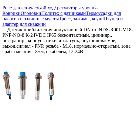
—
Реле давления/ сухой ход/ регуляторы уровня
Коврики
Оголовки
Политех с датчиками
Термоусадки для
насосов и заливные муфты
Тросс, зажимы, коуш
Штуцер и
адаптер для скважин
—
Датчик приближения индуктивный DN.ru INDS-R001-M18-
PNP-NO-8 К-24VDC IP65 бесконтактный, цилиндр.,
неэкранир., корпус - никелир.латунь, неутапливаемое,
выход.сигнал - PNP, резьба - M18, нормально-открытый, зона
срабатывания - 8мм, с кабелем, 12-24В