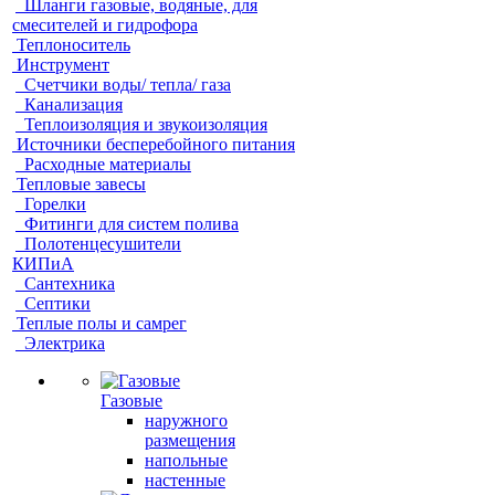
Шланги газовые, водяные, для
смесителей и гидрофора
Теплоноситель
Инструмент
Счетчики воды/ тепла/ газа
Канализация
Теплоизоляция и звукоизоляция
Источники бесперебойного питания
Расходные материалы
Тепловые завесы
Горелки
Фитинги для систем полива
Полотенцесушители
КИПиА
Сантехника
Септики
Теплые полы и самрег
Электрика
Газовые
наружного
размещения
напольные
настенные